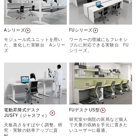
Aシリーズ
FUシリーズ
モジュール式ユニットを用い
ワーカーの増減にもフレキシ
た、進化した実験台 Aシリー
ブルに対応できる実験台 FU
ズ
シリーズ。
電動昇降式デスク
FUデスク US型
JUSFY（ジャスフィ）
研究室や病院の医局など個人
天板高さをすばやく調整。研
で大量の収納を手元に置きた
究・実験の効率アップに貢
いユーザーに最適。
献。