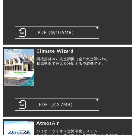
PDF（約10.9MB）
Climate Wizard
間接蒸発冷却式空調機（全外気空調ｼｽﾃﾑ）
超高効率で外気を冷却する空調機です。
PDF（約2.7MB）
AtmosAir
バイポーライオン空気浄化システム