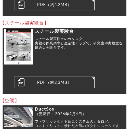
PDF（約4.2MB）
【スチール製実験台】
スチール製実験台
スチール製実験台のカタログ。
実験の作業効率と生産性アップで、研究室や実験室な
最適な実験台です。
PDF（約2.3MB）
【空調】
DuctSox
（更新日：2026年2月4日）
ファブリックダクト給気システムのカタログ。
コストメリットに優れた布製のダクトシステムです。