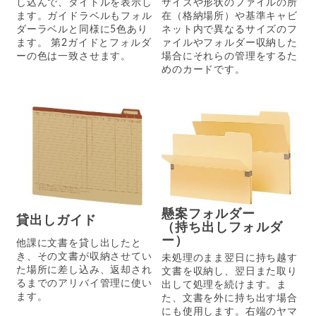
し込んで、タイトルを表示し
サイズや形状のファイルの所
ます。ガイドラベルもフォル
在（格納場所）や基準キャビ
ダーラベルと同様に5色あり
ネット内で異なるサイズのフ
ます。 第2ガイドとフォルダ
ァイルやフォルダー収納した
ーの色は一致させます。
場合にそれらの管理をするた
めのカードです。
懸案フォルダー
貸出しガイド
（持ち出しフォルダ
ー）
他課に文書を貸し出したと
き、その文書が収納させてい
未処理のまま翌日に持ち越す
た場所に差し込み、返却され
文書を収納し、翌日また取り
るまでのアリバイ管理に使い
出して処理を続けます。ま
ます。
た、文書を外に持ち出す場合
にも使用します。右端のヤマ