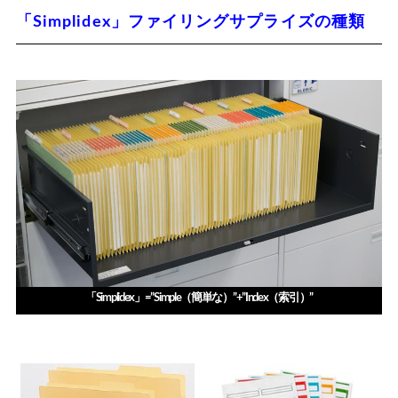
「Simplidex」ファイリングサプライズの種類
「Simplidex」=”Simple（簡単な）”+”Index（索引）”