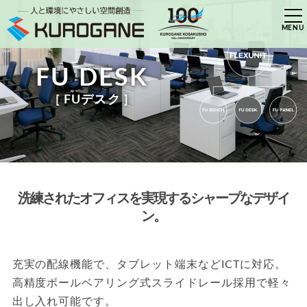
FU DESK
[ FUデスク ]
製
洗練されたオフィスを実現するシャープなデザイ
品
ン。
カ
テ
充実の配線機能で、タブレット端末などICTに対応。
ゴ
高精度ボールベアリング式スライドレール採用で軽々
リ
出し入れ可能です。